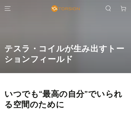
カ
コンテンツにスキッ
ー
プする
ト
コ
テスラ・コイルが生み出すトー
レ
ションフィールド
ク
シ
ョ
いつでも“最高の自分”でいられ
ン:
る空間のために