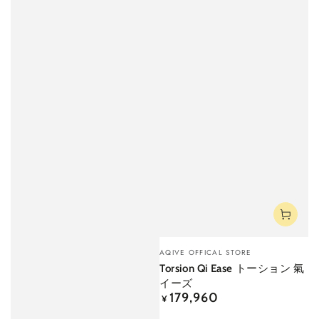
ベ
AQIVE OFFICAL STORE
ン
Torsion Qi Ease トーション 氣
ダ
イーズ
ー
179,960
定
¥
価